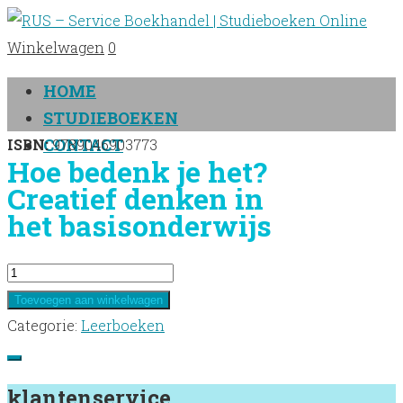
Winkelwagen
0
HOME
STUDIEBOEKEN
CONTACT
ISBN:
9789046903773
Hoe bedenk je het?
Creatief denken in
het basisonderwijs
Hoe
bedenk
Toevoegen aan winkelwagen
je
Categorie:
Leerboeken
het?
Creatief
klantenservice