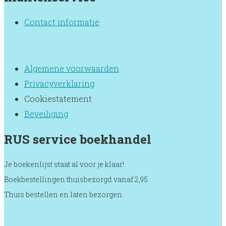
denken
in
Contact informatie
het
basisonderwijs
aantal
Algemene voorwaarden
Privacyverklaring
Cookiestatement
Beveiliging
RUS service boekhandel
Je boekenlijst staat al voor je klaar!.
Boekbestellingen thuisbezorgd vanaf 2,95.
Thuis bestellen en laten bezorgen.