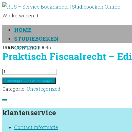
Winkelwagen
0
HOME
STUDIEBOEKEN
CONTACT
ISBN:
9789001899646
Praktisch Fiscaalrecht – Edi
Praktisch
Fiscaalrecht
Toevoegen aan winkelwagen
-
Categorie:
Uncategorized
Editie
2019-
klantenservice
2020
aantal
Contact informatie